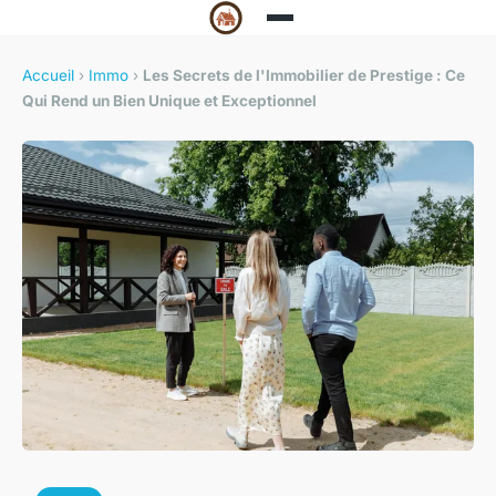
Accueil
›
Immo
›
Les Secrets de l'Immobilier de Prestige : Ce
Qui Rend un Bien Unique et Exceptionnel