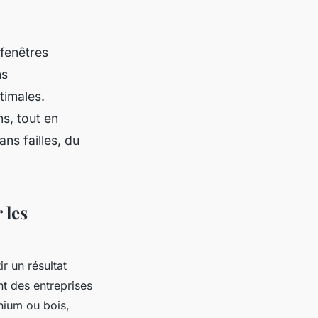
fenêtres
ns
timales.
s, tout en
ns failles, du
 les
r un résultat
nt des entreprises
ium ou bois,