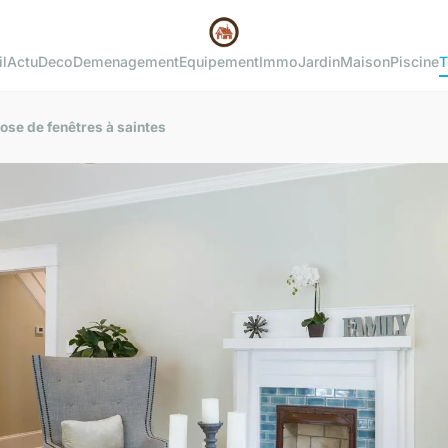
l
Actu
Deco
Demenagement
Equipement
Immo
Jardin
Maison
Piscine
T
pose de fenêtres à saintes