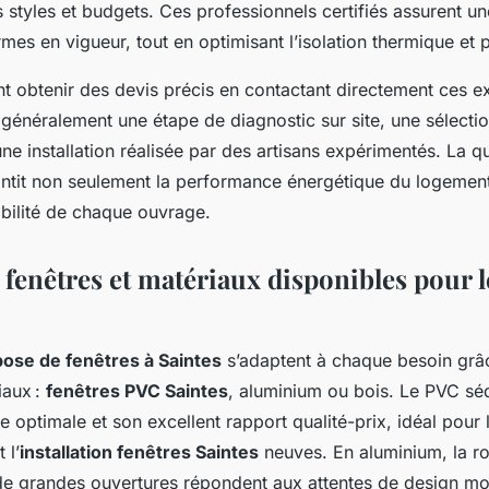
 styles et budgets. Ces professionnels certifiés assurent une
rmes en vigueur, tout en optimisant l’isolation thermique et 
nt obtenir des devis précis en contactant directement ces e
t généralement une étape de diagnostic sur site, une sélecti
ne installation réalisée par des artisans expérimentés. La q
antit non seulement la performance énergétique du logement
abilité de chaque ouvrage.
 fenêtres et matériaux disponibles pour l
pose de fenêtres à Saintes
s’adaptent à chaque besoin gr
iaux :
fenêtres PVC Saintes
, aluminium ou bois. Le PVC sé
e optimale et son excellent rapport qualité-prix, idéal pour 
 l’
installation fenêtres Saintes
neuves. En aluminium, la ro
 de grandes ouvertures répondent aux attentes de design m