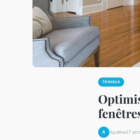
TRAVAUX
Optimis
fenêtre
A
Apolline
27 oct