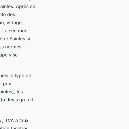
Saintes. Après ce
pte des
u, vitrage,
s. La seconde
tre Saintes si
 des normes
tape vise
uels le type de
e prix
intes), les
Un devis gratuit
’, TVA à taux
ation fenêtres