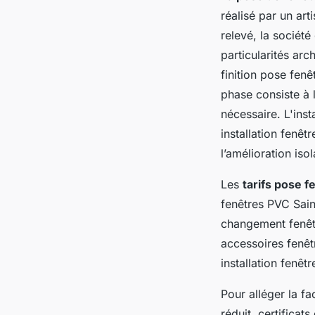
réalisé par un ar
relevé, la sociét
particularités arc
finition pose fenê
phase consiste à 
nécessaire. L'inst
installation fenê
l’amélioration iso
Les
tarifs pose f
fenêtres PVC Sain
changement fenêtre
accessoires fenêtr
installation fenêt
Pour alléger la fa
réduit, certificat