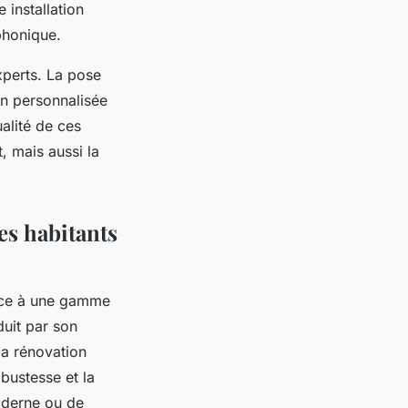
 installation
phonique.
xperts. La pose
on personnalisée
ualité de ces
, mais aussi la
es habitants
âce à une gamme
duit par son
la rénovation
bustesse et la
oderne ou de