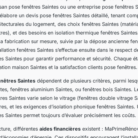
tisan pose fenêtres Saintes ou une entreprise pose fenêtres 
é élabore un devis pose fenêtres Saintes détaillé, tenant com
hitecturales du logement, des choix fenêtres Saintes (matéria
tres), et des besoins en isolation thermique fenêtres Sainte
la fabrication sur mesure, suivie par la dépose ancienne fenê
allation fenêtres Saintes s’effectue ensuite dans le respect
tres Saintes pour garantir performance et sécurité. Chaque é
lation maison Saintes et la satisfaction clients pose fenêtres.
enêtres Saintes
dépendent de plusieurs critères, parmi lesq
tes, fenêtres aluminium Saintes, ou fenêtres bois Saintes. L
s Saintes varie selon le vitrage (fenêtres double vitrage Sa
es, et les exigences d’isolation phonique fenêtres Saintes. 
res Saintes permet toujours d’évaluer précisément les coûts.
cture, différentes
aides financières
existent : MaPrimeRénov
s d’économies d’énergie. Ces dispositifs encouragent l’install